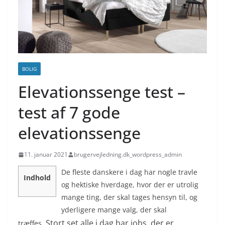
BOLIG
Elevationssenge test –
test af 7 gode
elevationssenge
11. januar 2021
brugervejledning.dk_wordpress_admin
De fleste danskere i dag har nogle travle
Indhold
og hektiske hverdage, hvor der er utrolig
mange ting, der skal tages hensyn til, og
yderligere mange valg, der skal
Stort set alle i dag har jobs, der er
træffes.