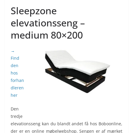
Sleepzone
elevationsseng –
medium 80×200
→
Find
den
hos
forhan
dleren
her
Den
tredje
elevationsseng kan du blandt andet få hos Boboonline,
der er en online møbelwebshop. Sengen er af mærket