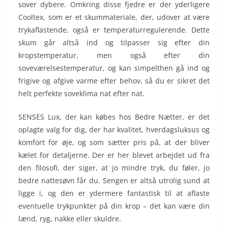
sover dybere. Omkring disse fjedre er der yderligere
Cooltex, som er et skummateriale, der, udover at være
trykaflastende, også er temperaturregulerende. Dette
skum går altså ind og tilpasser sig efter din
kropstemperatur, men også efter din
soveværelsestemperatur, og kan simpelthen gå ind og
frigive og afgive varme efter behov, så du er sikret det
helt perfekte soveklima nat efter nat.
SENSES Lux, der kan købes hos Bedre Nætter, er det
oplagte valg for dig, der har kvalitet, hverdagsluksus og
komfort for øje, og som sætter pris på, at der bliver
kælet for detaljerne. Der er her blevet arbejdet ud fra
den filosofi, der siger, at jo mindre tryk, du føler, jo
bedre nattesøvn får du. Sengen er altså utrolig sund at
ligge i, og den er ydermere fantastisk til at aflaste
eventuelle trykpunkter på din krop – det kan være din
lænd, ryg, nakke eller skuldre.