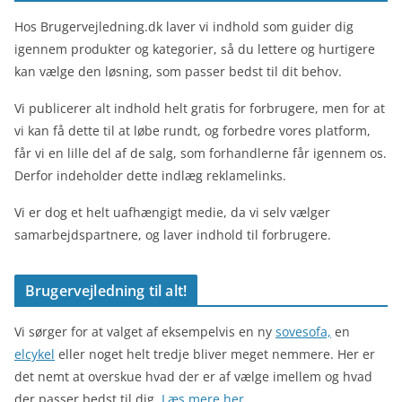
Hos Brugervejledning.dk laver vi indhold som guider dig
igennem produkter og kategorier, så du lettere og hurtigere
kan vælge den løsning, som passer bedst til dit behov.
Vi publicerer alt indhold helt gratis for forbrugere, men for at
vi kan få dette til at løbe rundt, og forbedre vores platform,
får vi en lille del af de salg, som forhandlerne får igennem os.
Derfor indeholder dette indlæg reklamelinks.
Vi er dog et helt uafhængigt medie, da vi selv vælger
samarbejdspartnere, og laver indhold til forbrugere.
Brugervejledning til alt!
Vi sørger for at valget af eksempelvis en ny
sovesofa,
en
elcykel
eller noget helt tredje bliver meget nemmere. Her er
det nemt at overskue hvad der er af vælge imellem og hvad
der passer bedst til dig.
Læs mere her.