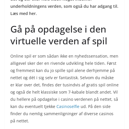
underholdningens verden, som også du har adgang til.
Læs med her.
Gå på opdagelse i den
virtuelle verden af spil
Online spil er som sådan ikke en nyhedssensation, men
alligevel sker der en rivende udvikling hele tiden. Først
og fremmest kan du jo spille spil alene derhjemme på
nettet og dét i sig selv er fantastisk. Selvom du måske
er klar over det, findes der tusindvis af gratis spil online
og også de helt klassiske som 7-kabale blandt andet. Vil
du hellere på opdagelse i casino verdenen på nettet, så
kan du eventuelt tjekke
Casinoselfie
ud. På den side
finder du nemlig sammenligninger af diverse casinos
på nettet.