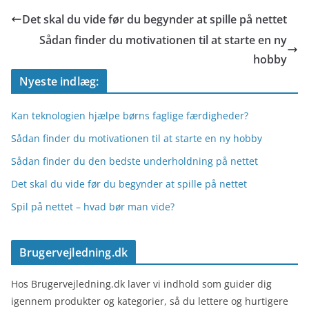
Det skal du vide før du begynder at spille på nettet
Sådan finder du motivationen til at starte en ny
hobby
Nyeste indlæg:
Kan teknologien hjælpe børns faglige færdigheder?
Sådan finder du motivationen til at starte en ny hobby
Sådan finder du den bedste underholdning på nettet
Det skal du vide før du begynder at spille på nettet
Spil på nettet – hvad bør man vide?
Brugervejledning.dk
Hos Brugervejledning.dk laver vi indhold som guider dig
igennem produkter og kategorier, så du lettere og hurtigere