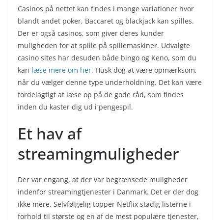
Casinos på nettet kan findes i mange variationer hvor
blandt andet poker, Baccaret og blackjack kan spilles.
Der er også casinos, som giver deres kunder
muligheden for at spille på spillemaskiner. Udvalgte
casino sites har desuden både bingo og Keno, som du
kan
læse mere om her
. Husk dog at være opmærksom,
når du vælger denne type underholdning. Det kan være
fordelagtigt at læse op på de gode råd, som findes
inden du kaster dig ud i pengespil.
Et hav af
streamingmuligheder
Der var engang, at der var begrænsede muligheder
indenfor streamingtjenester i Danmark. Det er der dog
ikke mere. Selvfølgelig topper Netflix stadig listerne i
forhold til største og en af de mest populære tjenester,