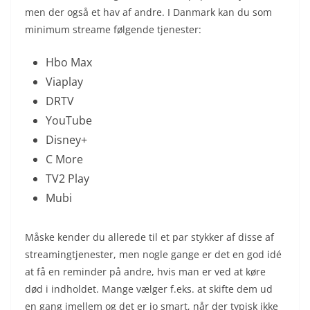
men der også et hav af andre. I Danmark kan du som
minimum streame følgende tjenester:
Hbo Max
Viaplay
DRTV
YouTube
Disney+
C More
TV2 Play
Mubi
Måske kender du allerede til et par stykker af disse af
streamingtjenester, men nogle gange er det en god idé
at få en reminder på andre, hvis man er ved at køre
død i indholdet. Mange vælger f.eks. at skifte dem ud
en gang imellem og det er jo smart, når der typisk ikke