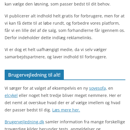
kan vælge den løsning, som passer bedst til dit behov.
Vi publicerer alt indhold helt gratis for forbrugere, men for at
vi kan få dette til at løbe rundt, og forbedre vores platform,
får vi en lille del af de salg, som forhandlerne får igennem os.
Derfor indeholder dette indlæg reklamelinks.
Vi er dog et helt uafhængigt medie, da vi selv vælger
samarbejdspartnere, og laver indhold til forbrugere.
Brugervejledning til alt!
Vi sørger for at valget af eksempelvis en ny
sovesofa,
en
elcykel
eller noget helt tredje bliver meget nemmere. Her er
det nemt at overskue hvad der er af vælge imellem og hvad
der passer bedst til dig.
Læs mere her.
Brugervejledning.dk
samler information fra mange forskellige
troværdige kilder herunder tests, anmeldelser og