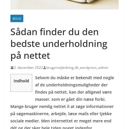
BOLIG
Sådan finder du den
bedste underholdning
på nettet
2. december 2022
brugervejledning.dk_wordpress_admin
Selvom du måske er bekendt med nogle
Indhold
af de underholdningsmuligheder der
findes på nettet, kan der alligevel være
masser, som er gået din næse forbi.
Mange bruger nemlig nettet il at søge informationer
på søgemaskinerne, arbejde, læse mails eller tjekke
sociale medier. Men internettet er meget mere end
dét og der sker hele tiden noget indenfor