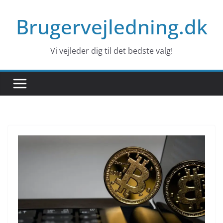
Skip
Brugervejledning.dk
to
content
Vi vejleder dig til det bedste valg!