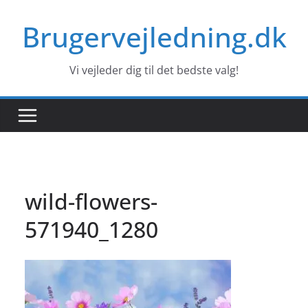
Skip
Brugervejledning.dk
to
content
Vi vejleder dig til det bedste valg!
wild-flowers-
571940_1280